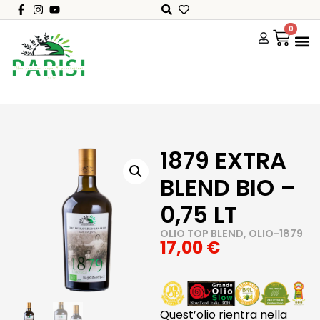
0
0
1879 EXTRA
BLEND BIO –
0,75 LT
OLIO TOP BLEND
,
OLIO-1879
17,00
€
Quest’olio rientra nella