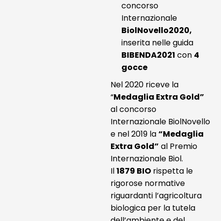
concorso
Internazionale
BiolNovello2020,
inserita nelle guida
BIBENDA2021
con
4
gocce
Nel 2020 riceve la
“
Medaglia Extra Gold”
al concorso
Internazionale BiolNovello
e nel 2019 la
“Medaglia
Extra Gold”
al Premio
Internazionale Biol.
Il
1879 BIO
rispetta le
rigorose normative
riguardanti l’agricoltura
biologica per la tutela
dell’ambiente e del